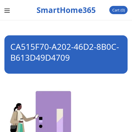
SmartHome365
Cart
0
CA515F70-A202-46D2-8B0C-
B613D49D4709