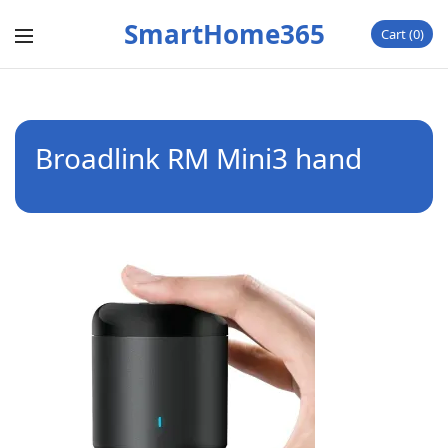
SmartHome365
Cart
0
Broadlink RM Mini3 hand