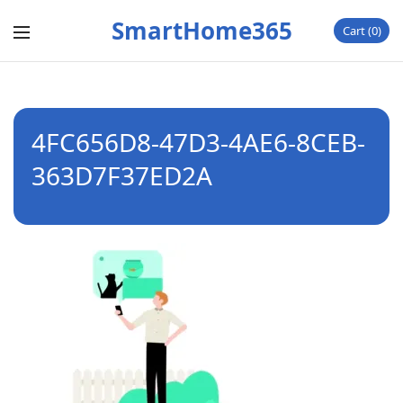
SmartHome365
Cart
0
4FC656D8-47D3-4AE6-8CEB-
363D7F37ED2A