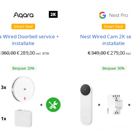
Smart Deal
Smart Deal
 Wired Doorbell service +
Nest Wired Cam 2K se
installatie
installatie
€
360,00
€
289,00
€
349,00
€
279,00
incl. BTW
inc
Bespaar 20%
Bespaar 30%