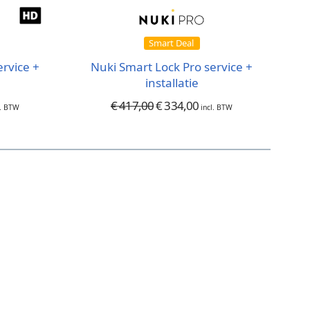
Smart Deal
ervice +
Nuki Smart Lock Pro service +
installatie
€
417,00
€
334,00
l. BTW
incl. BTW