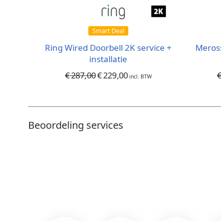
Smart Deal
Ring Wired Doorbell 2K service +
Meross
installatie
€
287,00
€
229,00
incl. BTW
Beoordeling services