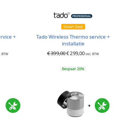
Smart Deal
rvice +
Tado Wireless Thermo service +
installatie
€
399,00
€
299,00
l. BTW
incl. BTW
Bespaar 20%