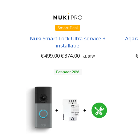
Smart Deal
Nuki Smart Lock Ultra service +
Aqara
installatie
€
499,00
€
374,00
incl. BTW
Bespaar 20%