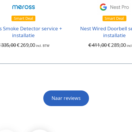
Smart Deal
Smart Deal
 Smoke Detector service +
Nest Wired Doorbell s
installatie
installatie
€
335,00
€
269,00
€
411,00
€
289,00
incl. BTW
inc
Naar reviews