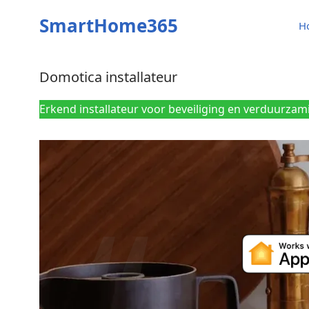
SmartHome365
H
Domotica installateur
Erkend installateur voor beveiliging en verduurzam